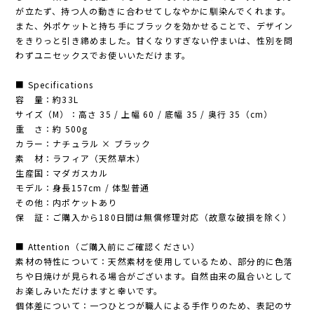
が立たず、持つ人の動きに合わせてしなやかに馴染んでくれます。
また、外ポケットと持ち手にブラックを効かせることで、デザイン
をきりっと引き締めました。甘くなりすぎない佇まいは、性別を問
わずユニセックスでお使いいただけます。
■ Specifications
容 量：約33L
サイズ（M）：高さ 35 / 上幅 60 / 底幅 35 / 奥行 35（cm）
重 さ：約 500g
カラー：ナチュラル × ブラック
素 材：ラフィア（天然草木）
生産国：マダガスカル
モデル：身長157cm / 体型普通
その他：内ポケットあり
保 証：ご購入から180日間は無償修理対応（故意な破損を除く）
■ Attention（ご購入前にご確認ください）
素材の特性について：天然素材を使用しているため、部分的に色落
ちや日焼けが見られる場合がございます。自然由来の風合いとして
お楽しみいただけますと幸いです。
個体差について：一つひとつが職人による手作りのため、表記のサ