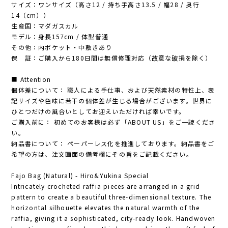
サイズ：ワンサイズ（高さ12 / 持ち手高さ13.5 / 幅28 / 奥行
14（cm））
生産国：マダガスカル
モデル：身長157cm / 体型普通
その他：内ポケット・中敷きあり
保 証：ご購入から180日間は無償修理対応（故意な破損を除く）
■ Attention
個体差について： 職人による手仕事、および天然素材の特性上、表
記サイズや色味に若干の個体差が生じる場合がございます。世界に
ひとつだけの風合いとしてお迎えいただければ幸いです。
ご購入前に： 初めてのお客様は必ず「ABOUT US」をご一読くださ
い。
納品書について： ペーパーレス化を推進しております。納品書をご
希望の方は、注文画面の備考欄にその旨をご記載ください。
Fajo Bag (Natural) - Hiro&Yukina Special
Intricately crocheted raffia pieces are arranged in a grid
pattern to create a beautiful three-dimensional texture. The
horizontal silhouette elevates the natural warmth of the
raffia, giving it a sophisticated, city-ready look. Handwoven