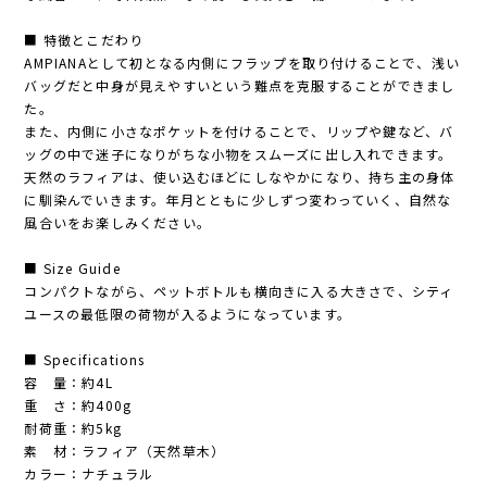
■ 特徴とこだわり
AMPIANAとして初となる内側にフラップを取り付けることで、浅い
バッグだと中身が見えやすいという難点を克服することができまし
た。
また、内側に小さなポケットを付けることで、リップや鍵など、バ
ッグの中で迷子になりがちな小物をスムーズに出し入れできます。
天然のラフィアは、使い込むほどにしなやかになり、持ち主の身体
に馴染んでいきます。年月とともに少しずつ変わっていく、自然な
風合いをお楽しみください。
■ Size Guide
コンパクトながら、ペットボトルも横向きに入る大きさで、シティ
ユースの最低限の荷物が入るようになっています。
■ Specifications
容 量：約4L
重 さ：約400g
耐荷重：約5kg
素 材：ラフィア（天然草木）
カラー：ナチュラル