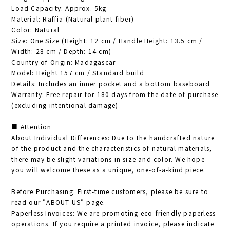
Load Capacity: Approx. 5kg
Material: Raffia (Natural plant fiber)
Color: Natural
Size: One Size (Height: 12 cm / Handle Height: 13.5 cm /
Width: 28 cm / Depth: 14 cm)
Country of Origin: Madagascar
Model: Height 157 cm / Standard build
Details: Includes an inner pocket and a bottom baseboard
Warranty: Free repair for 180 days from the date of purchase
(excluding intentional damage)
■ Attention
About Individual Differences: Due to the handcrafted nature
of the product and the characteristics of natural materials,
there may be slight variations in size and color. We hope
you will welcome these as a unique, one-of-a-kind piece.
Before Purchasing: First-time customers, please be sure to
read our "ABOUT US" page.
Paperless Invoices: We are promoting eco-friendly paperless
operations. If you require a printed invoice, please indicate