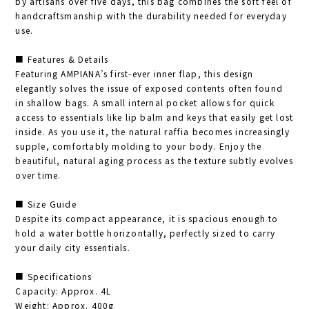
by artisans over five days, this bag combines the soft feel of
handcraftsmanship with the durability needed for everyday
use.
■ Features & Details
Featuring AMPIANA’s first-ever inner flap, this design
elegantly solves the issue of exposed contents often found
in shallow bags. A small internal pocket allows for quick
access to essentials like lip balm and keys that easily get lost
inside. As you use it, the natural raffia becomes increasingly
supple, comfortably molding to your body. Enjoy the
beautiful, natural aging process as the texture subtly evolves
over time.
■ Size Guide
Despite its compact appearance, it is spacious enough to
hold a water bottle horizontally, perfectly sized to carry
your daily city essentials.
■ Specifications
Capacity: Approx. 4L
Weight: Approx. 400g